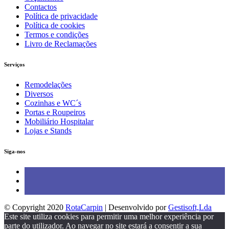
Contactos
Política de privacidade
Política de cookies
Termos e condições
Livro de Reclamações
Serviços
Remodelações
Diversos
Cozinhas e WC´s
Portas e Roupeiros
Mobiliário Hospitalar
Lojas e Stands
Siga-nos
© Copyright 2020
RotaCarpin
| Desenvolvido por
Gestisoft,Lda
Este site utiliza cookies para permitir uma melhor experiência por
parte do utilizador. Ao navegar no site estará a consentir a sua