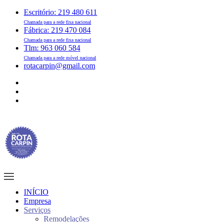
Escritório: 219 480 611
Chamada para a rede fixa nacional
Fábrica: 219 470 084
Chamada para a rede fixa nacional
Tlm: 963 060 584
Chamada para a rede móvel nacional
rotacarpin@gmail.com
INÍCIO
Empresa
Serviços
Remodelações