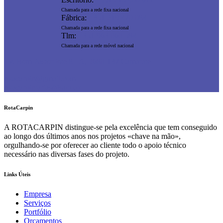
Chamada para a rede fixa nacional
Fábrica:
+351 219 470 084
Chamada para a rede fixa nacional
Tlm:
+351 963 060 584
Chamada para a rede móvel nacional
Tv. Bom Pastor lote 8 - A, 2680-137 Camarate
rotacarpin@gmail.com
rotacarpintarias@sapo.pt
RotaCarpin
A ROTACARPIN distingue-se pela excelência que tem conseguido
ao longo dos últimos anos nos projetos «chave na mão»,
orgulhando-se por oferecer ao cliente todo o apoio técnico
necessário nas diversas fases do projeto.
Links Úteis
Empresa
Serviços
Portfólio
Orçamentos