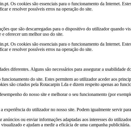
t. Os cookies são essenciais para o funcionamento da Internet. Estes 
car e resolver possíveis erros na operação do site.
es que são descarregadas para o dispositivo do utilizador quando visi
 e oferecer um melhor uso do site.
t. Os cookies são essenciais para o funcionamento da Internet. Estes 
car e resolver possíveis erros na operação do site.
idades diferentes. Alguns são necessários para assegurar a usabilidade do
o funcionamento do site. Estes permitem ao utilizador aceder aos princi
okies são criados pela Rotacarpin Lda e dizem respeito apenas ao funci
desempenho do nosso site e melhorar o seu funcionamento (por exemplo:
a experiência do utilizador no nosso site. Podem igualmente servir para
ar anúncios ou enviar informações adaptadas aos interesses do utilizado
 visualizado e ajudam a medir a eficácia de uma campanha publicitária.