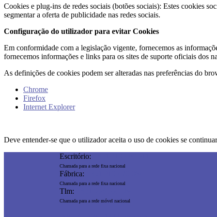
Cookies e plug-ins de redes sociais (botões sociais): Estes cookies so
segmentar a oferta de publicidade nas redes sociais.
Configuração do utilizador para evitar Cookies
Em conformidade com a legislação vigente, fornecemos as informações
fornecemos informações e links para os sites de suporte oficiais dos n
As definições de cookies podem ser alteradas nas preferências do brow
Chrome
Firefox
Internet Explorer
Deve entender-se que o utilizador aceita o uso de cookies se continua
Escritório:
+351 219 480 611
Chamada para a rede fixa nacional
Fábrica:
+351 219 470 084
Chamada para a rede fixa nacional
Tlm:
+351 963 060 584
Chamada para a rede móvel nacional
Tv. Bom Pastor lote 8 - A, 2680-137 Camarate