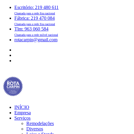
Escritório: 219 480 611
Chamada para a rede fixa nacional
Fábrica: 219 470 084
Chamada para a rede fixa nacional
Tlm: 963 060 584
Chamada para a rede móvel nacional
rotacarpin@gmail.com
INÍCIO
Empresa
Serviços
Remodelações
Diversos