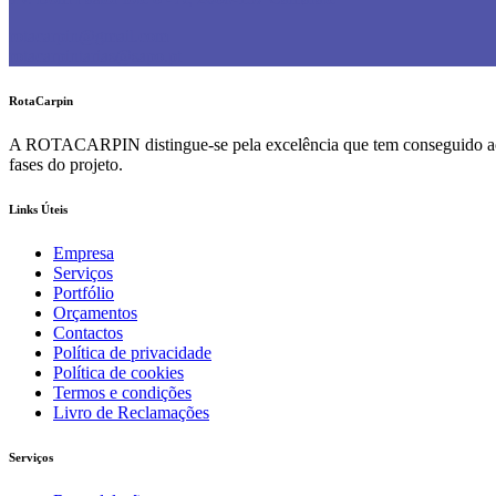
rotacarpin@gmail.com
rotacarpintarias@sapo.pt
RotaCarpin
A ROTACARPIN distingue-se pela excelência que tem conseguido ao lo
fases do projeto.
Links Úteis
Empresa
Serviços
Portfólio
Orçamentos
Contactos
Política de privacidade
Política de cookies
Termos e condições
Livro de Reclamações
Serviços