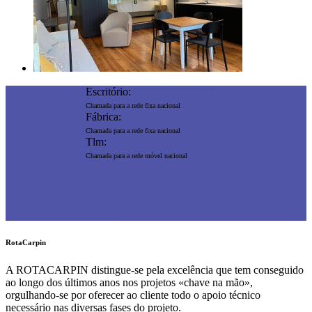
Escritório:
+351 219 480 611
Chamada para a rede fixa nacional
Fábrica:
+351 219 470 084
Chamada para a rede fixa nacional
Tlm:
+351 963 060 584
Chamada para a rede móvel nacional
Tv. Bom Pastor lote 8 - A, 2680-137 Camarate
rotacarpin@gmail.com
rotacarpintarias@sapo.pt
RotaCarpin
A ROTACARPIN distingue-se pela excelência que tem conseguido
ao longo dos últimos anos nos projetos «chave na mão»,
orgulhando-se por oferecer ao cliente todo o apoio técnico
necessário nas diversas fases do projeto.